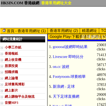
HKSIN.COM 香港線網
香港常用網址大全
香港常用網址 (2)
精選網址
T
首頁 - 香港常用網址 (1)
足球網站 (2
Google Play-下載香港常用網址A
網站流量統計
2300
1.
gooooal波網即時結果
小學工作紙
clicks
香港報紙
7141
2.
Livescore 即時比分
clicks
網上收音機
5871
股票投資
3.
on.cc 波經
clicks
招職求職
4897
4.
Footyroom-球賽精華
網上論壇
clicks
足球賽馬博彩
3785
5.
新浪網 - 足球
clicks
網上影片
2900
6.
天下足球直播網
網上購物平台及物流
clicks
音樂MP3
1742