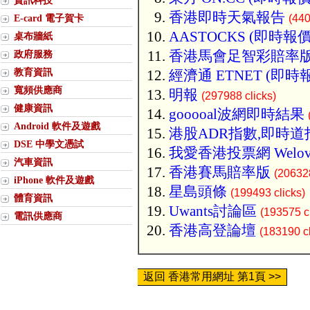
資訊科技
香港即時天氣報告
E-card 電子賀卡
(440
AASTOCKS (即時報價
桌布牆紙
香港馬會足智彩賠率
政府服務
教育資訊
經濟通 ETNET (即時
寬頻供應商
明報
(297988 clicks)
健康資訊
gooooal波網即時結果
Android 軟件及遊戲
港股ADR指數,即時道
DSE 中學文憑試
我愛香港投票網 Welov
汽車資訊
香港賽馬賠率版
(206328
iPhone 軟件及遊戲
星島頭條
(199493 clicks)
體育資訊
Uwants討論區
(193575 cl
電訊供應商
香港高登論壇
(183190 cl
返回 香港常用網址 第1頁 >>