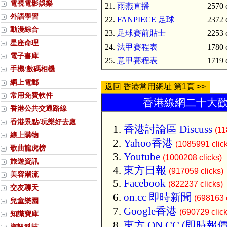
電視電影娛樂
21.
雨燕直播
2570 
外語學習
22.
FANPIECE 足球
2372 
動漫綜合
23.
足球賽前貼士
2253 
星座命理
24.
法甲賽程表
1780 
電子書庫
25.
意甲賽程表
1719 
手機/數碼相機
網上電郵
返回 香港常用網址 第1頁 >>
常用免費軟件
香港線網二十大歡迎
香港公共交通路線
香港景點/玩樂好去處
香港討論區 Discuss
(11
線上購物
Yahoo香港
(1085991 clic
歌曲龍虎榜
Youtube
(1000208 clicks)
旅遊資訊
東方日報
(917059 clicks)
美容潮流
Facebook
(822237 clicks)
交友聊天
on.cc 即時新聞
(698163 c
兒童樂園
Google香港
(690729 click
知識寶庫
東方 ON.CC (即時報價