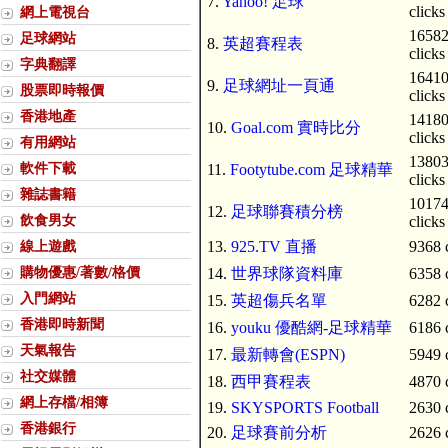
7.
Yahoo! 足球
clicks
網上電視台
1658
足球網站
8.
英超賽程表
clicks
字典翻譯
1641
9.
足球網址一頁通
股票即時報價
clicks
香港地產
1418
10.
Goal.com 實時比分
clicks
有用網站
1380
軟件下載
11.
Footytube.com 足球精華
clicks
雜誌書籍
1017
12.
足球聯賽積分榜
飲食男女
clicks
線上遊戲
13.
925.TV 直播
9368 
購物優惠/著數/格價
14.
世界球隊資料庫
6358 
入門網站
15.
英超傷兵名單
6282 
香港即時新聞
16.
youku 優酷網-足球精華
6186 
天氣報告
17.
最新轉會(ESPN)
5949 
社交媒體
18.
西甲賽程表
4870 
網上存檔/相簿
19.
SKYSPORTS Football
2630 
香港銀行
20.
足球賽前分析
2626 