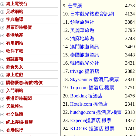
網上電視台
9.
芒果網
4278 
足球網站
10.
日本觀光旅遊資訊網
4134 
字典翻譯
11.
領華旅遊社
3884 
股票即時報價
12.
美麗華旅遊
3795 
香港地產
13.
油麻地旅遊
3743 
有用網站
14.
澳門旅遊資訊
3469 
軟件下載
15.
泰國旅遊資訊
3448 
雜誌書籍
16.
韓國觀光公社
3431 
飲食男女
17.
trivago 搵酒店
2882 
線上遊戲
18.
Skyscanner 搵酒店,機票
2831 
購物優惠/著數/格價
19.
Trip.com 搵酒店,機票
2751 
入門網站
20.
Booking 搵酒店
2476 
香港即時新聞
21.
Hotels.com 搵酒店
2341 
天氣報告
22.
hutchgo.com 搵酒店,機票
2318 
社交媒體
23.
Expedia搵酒店,機票
1877 
網上存檔/相簿
24.
KLOOK 搵酒店,機票
1741 
香港銀行