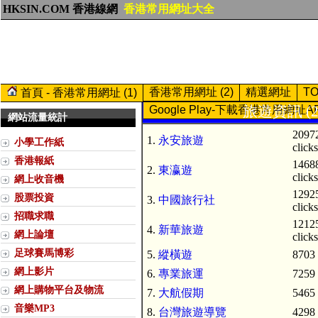
HKSIN.COM 香港線網
香港常用網址大全
香港常用網址 (2)
精選網址
T
首頁 - 香港常用網址 (1)
旅遊資訊 (2
Google Play-下載香港常用網址A
網站流量統計
2097
1.
永安旅遊
小學工作紙
clicks
香港報紙
1468
2.
東瀛遊
clicks
網上收音機
1292
股票投資
3.
中國旅行社
clicks
招職求職
1212
4.
新華旅遊
網上論壇
clicks
足球賽馬博彩
5.
縱橫遊
8703 
網上影片
6.
專業旅運
7259 
網上購物平台及物流
7.
大航假期
5465 
音樂MP3
8.
台灣旅遊導覽
4298 