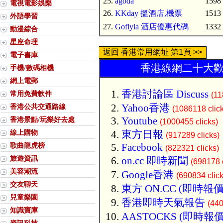
25.
agoda
1598 
電視電影娛樂
26.
KKday 搵酒店,機票
1513 
外語學習
27.
Goflyla 酒店優惠代碼
1332 
動漫綜合
星座命理
返回 香港常用網址 第1頁 >>
電子書庫
香港線網二十大歡迎
手機/數碼相機
網上電郵
香港討論區 Discuss
常用免費軟件
(11
Yahoo香港
香港公共交通路線
(1086118 clic
Youtube
香港景點/玩樂好去處
(1000455 clicks)
線上購物
東方日報
(917289 clicks)
歌曲龍虎榜
Facebook
(822321 clicks)
旅遊資訊
on.cc 即時新聞
(698178 c
美容潮流
Google香港
(690834 click
交友聊天
東方 ON.CC (即時報價
兒童樂園
香港即時天氣報告
(440
知識寶庫
AASTOCKS (即時報價