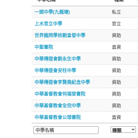
文章精選
一諾中學(九龍塘)
私立
上水官立中學
官立
世界龍岡學校劉皇發中學
資助
中聖書院
直資
中華傳道會劉永生中學
資助
中華傳道會安柱中學
資助
中華傳道會李賢堯紀念中學
資助
中華基督教會何福堂書院
資助
中華基督教會全完中學
資助
中華基督教會公理書院
直資