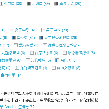
屯門區
(38)
元朗區
(39)
新界北區
(20)
18)
女子中學
(41)
男子中學
(29)
學
(6)
聖公會
(32)
天主教香港教區
(26)
局
(17)
香港明愛
(9)
循道衞理聯合教會
(8)
九龍樂善堂
(6)
香港路德會
(6)
順德聯誼總會
(6)
督教興學會
(6)
浸信教會
(6)
嗇色園
(5)
醫院
(4)
九龍塘宣道會
(4)
寶血女修會
(3)
寄宿中學
(14)
，是估計中學大概會收到什麼組別的小六學生。組別分類只作
戶小心求證，不要盡信。中學收生情況年年不同，網站對於錯
學 Banding 怎樣分？
）