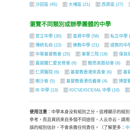
沙田區
(45)
大埔區
(21)
西貢區
(27)
瀏覽不同類別或辦學團體的中學
官立中學
(30)
直資中學
(58)
私立中學
(
傳統名校
(22)
佛教中學
(21)
道教的中
中華基督教會
(25)
東華三院
(18)
保良
嘉諾撒仁愛女修會
(6)
鮑思高慈幼會
(6)
仁濟醫院
(6)
基督教香港崇真會
(6)
基
喇沙會
(5)
基督教香港信義會
(4)
博愛
IB 中學
(13)
IGCSE/GCE/IAL 中學
(10)
使用注意
：中學本身没有組別之分，這裡顯示的組別
參考，而且資訊來自多個不同途徑，人云亦云，請用
誤的組別估計，不會承擔任何責任。（了解更多：
中