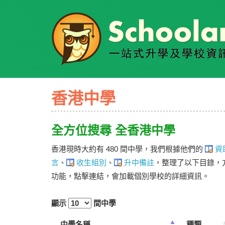
學校概覽
幼稚園
小學
中學
香港中學
大學
全方位搜尋 全香港中學
國際學校
香港現時大約有 480 間中學，我們根據他們的
資
特殊學校
言
、
收生組別
、
升中備註
，整理了以下目錄，
功能，點擊連結，會加載個別學校的詳細資訊。
海外升學
顯示
間中學
升學錦囊
中學名稱
種類