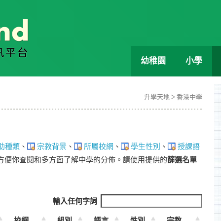
幼稚園
小學
升學天地
香港中學
助種類
、
宗教背景
、
所屬校網
、
學生性別
、
授課語
方便你查閱和多方面了解中學的分佈。請使用提供的
篩選名單
輸入任何字詞
校網
組別
語言
性別
宗教