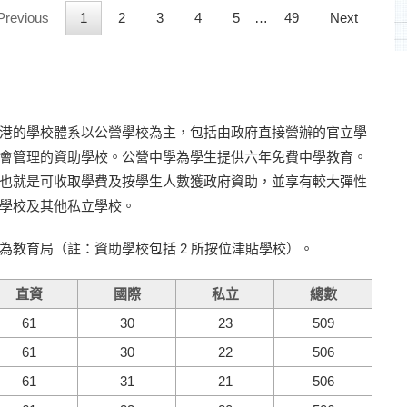
Previous
1
2
3
4
5
…
49
Next
港的學校體系以公營學校為主，包括由政府直接營辦的官立學
會管理的資助學校。公營中學為學生提供六年免費中學教育。
也就是可收取學費及按學生人數獲政府資助，並享有較大彈性
學校及其他私立學校。
教育局（註：資助學校包括 2 所按位津貼學校）。
直資
國際
私立
總數
61
30
23
509
61
30
22
506
61
31
21
506