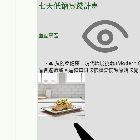
七天低鈉實踐計畫
血壓專區
一、⚠️ 預防亞健康：現代環境挑戰 (Modern 
品普遍過鹹。這種重口味依賴會侵蝕原始味覺