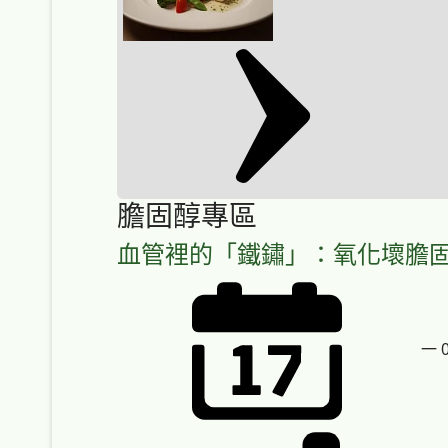
膽固醇專區
血管裡的「鐵鏽」：氧化壞膽
一 0