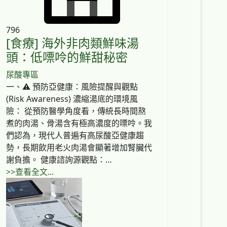
796
[食療] 海外非肉類鮮味湯
頭：低嘌呤的鮮甜秘密
尿酸專區
一、⚠️ 預防亞健康：風險提醒與觀點
(Risk Awareness) 濃縮湯底的環境風
險： 從預防醫學角度看，傳統長時間熬
煮的肉湯、骨湯含有極高濃度的嘌呤。我
們認為，現代人普遍有高尿酸亞健康趨
勢，長期飲用老火肉湯會顯著增加腎臟代
謝負擔。 健康諮詢源觀點：…
>>查看全文...