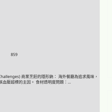
859
Challenges) 商業烹飪的隱形鈉： 海外餐廳為追求風味，
族血壓超標的主因。 食材透明度問題：…