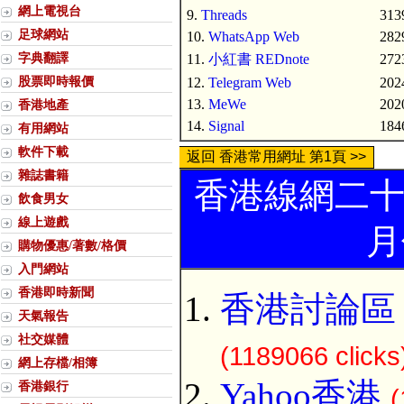
網上電視台
9.
Threads
3139
足球網站
10.
WhatsApp Web
2829
字典翻譯
11.
小紅書 REDnote
2723
股票即時報價
12.
Telegram Web
2024
13.
MeWe
2020
香港地產
14.
Signal
1846
有用網站
軟件下載
返回 香港常用網址 第1頁 >>
雜誌書籍
香港線網二十
飲食男女
線上遊戲
月
購物優惠/著數/格價
入門網站
香港即時新聞
香港討論區 Di
天氣報告
社交媒體
(1189066 clicks
網上存檔/相簿
Yahoo香港
香港銀行
(