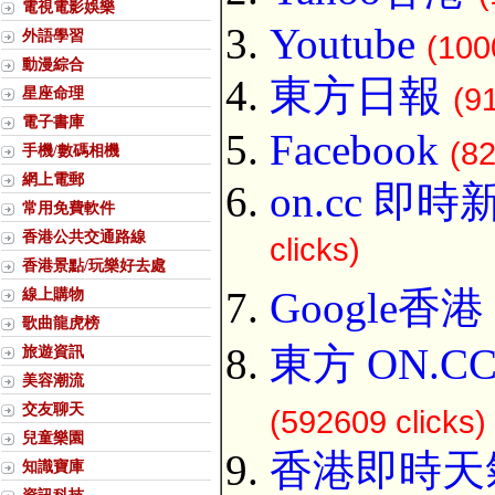
電視電影娛樂
Youtube
外語學習
(100
動漫綜合
東方日報
(9
星座命理
電子書庫
Facebook
(82
手機/數碼相機
網上電郵
on.cc 即時
常用免費軟件
香港公共交通路線
clicks)
香港景點/玩樂好去處
Google香港
線上購物
歌曲龍虎榜
東方 ON.C
旅遊資訊
美容潮流
交友聊天
(592609 clicks)
兒童樂園
香港即時天
知識寶庫