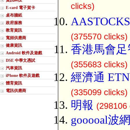
資訊科技
clicks)
E-card 電子賀卡
桌布牆紙
AASTOCK
政府服務
教育資訊
(375570 clicks)
寬頻供應商
健康資訊
香港馬會足
Android 軟件及遊戲
DSE 中學文憑試
(355683 clicks)
汽車資訊
經濟通 ETN
iPhone 軟件及遊戲
體育資訊
(335099 clicks)
電訊供應商
明報
(298106 
gooooal