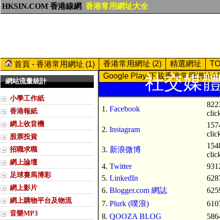
HKSIN.COM 香港線網
香港常用網址大全
香港常用網址 (2)
精選網址
T
首頁 - 香港常用網址 (1)
Google Play-下載香港常用網址A
社交媒體 (
網站流量統計
小學工作紙
822
1.
Facebook
香港報紙
clic
網上收音機
157
2.
Instagram
clic
股票投資
154
招職求職
3.
新浪微博
clic
網上論壇
4.
Twitter
9312
足球賽馬博彩
5.
LinkedIn
6287
網上影片
6.
Blogger.com 網誌
6259
網上購物平台及物流
7.
Plurk (噗浪)
6107
音樂MP3
8.
QOOZA BLOG
5864