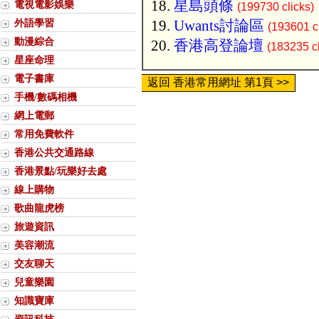
星島頭條
電視電影娛樂
(199730 clicks)
外語學習
Uwants討論區
(193601 cl
動漫綜合
香港高登論壇
(183235 cl
星座命理
電子書庫
返回 香港常用網址 第1頁 >>
手機/數碼相機
網上電郵
常用免費軟件
香港公共交通路線
香港景點/玩樂好去處
線上購物
歌曲龍虎榜
旅遊資訊
美容潮流
交友聊天
兒童樂園
知識寶庫