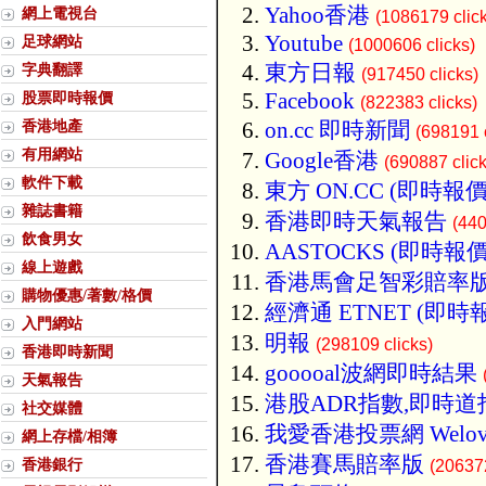
Yahoo香港
網上電視台
(1086179 clic
Youtube
足球網站
(1000606 clicks)
東方日報
字典翻譯
(917450 clicks)
Facebook
股票即時報價
(822383 clicks)
香港地產
on.cc 即時新聞
(698191 c
有用網站
Google香港
(690887 click
軟件下載
東方 ON.CC (即時報價
雜誌書籍
香港即時天氣報告
(440
飲食男女
AASTOCKS (即時報價
線上遊戲
香港馬會足智彩賠率
購物優惠/著數/格價
經濟通 ETNET (即時
入門網站
明報
(298109 clicks)
香港即時新聞
gooooal波網即時結果
天氣報告
港股ADR指數,即時道
社交媒體
我愛香港投票網 Welov
網上存檔/相簿
香港賽馬賠率版
香港銀行
(206372