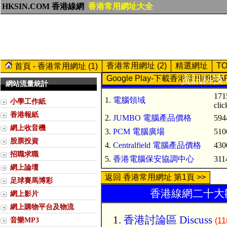
HKSIN.COM 香港線網
香港常用網址大全
香港常用網址 (2)
精選網址
T
首頁 - 香港常用網址 (1)
資訊科技 (
Google Play-下載香港常用網址A
網站流量統計
171
1.
電腦領域
小學工作紙
clic
香港報紙
2.
JUMBO 電腦產品價格
594
網上收音機
3.
PCM 電腦廣場
510
股票投資
4.
Centralfield 電腦產品價格
430
招職求職
5.
香港電腦保安協調中心
3114
網上論壇
返回 香港常用網址 第1頁 >>
足球賽馬博彩
香港線網二十大歡
網上影片
網上購物平台及物流
香港討論區 Discuss
音樂MP3
(11