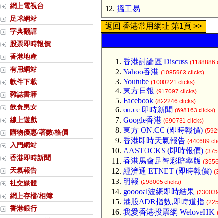
網上電視台
12.
搵工易
足球網站
返回 香港常用網址 第1頁 >>
字典翻譯
股票即時報價
香港地產
香港討論區 Discuss
(1188886 c
有用網站
Yahoo香港
(1085993 clicks)
Youtube
軟件下載
(1000221 clicks)
東方日報
(917097 clicks)
雜誌書籍
Facebook
(822246 clicks)
飲食男女
on.cc 即時新聞
(698163 clicks)
線上遊戲
Google香港
(690731 clicks)
東方 ON.CC (即時報價)
(592
購物優惠/著數/格價
香港即時天氣報告
(440689 cli
入門網站
AASTOCKS (即時報價)
(375
香港即時新聞
香港馬會足智彩賠率版
(3556
天氣報告
經濟通 ETNET (即時報價)
(
明報
(298005 clicks)
社交媒體
gooooal波網即時結果
(230039
網上存檔/相簿
港股ADR指數,即時道指
(225
香港銀行
我愛香港投票網 WeloveHK