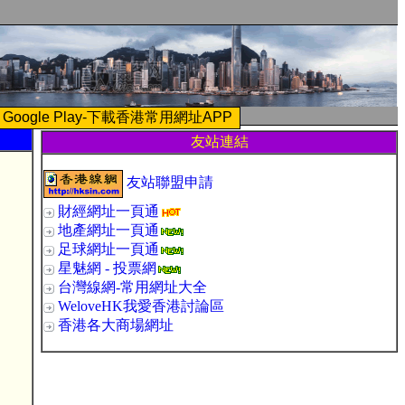
Google Play-下載香港常用網址APP
友站連結
友站聯盟申請
財經網址一頁通
地產網址一頁通
足球網址一頁通
星魅網 - 投票網
台灣線網-常用網址大全
WeloveHK我愛香港討論區
香港各大商場網址