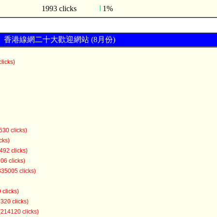
1993 clicks
1%
香港線網二十大歡迎網站 (8月份)
licks)
530 clicks)
cks)
492 clicks)
06 clicks)
335005 clicks)
 clicks)
320 clicks)
(214120 clicks)