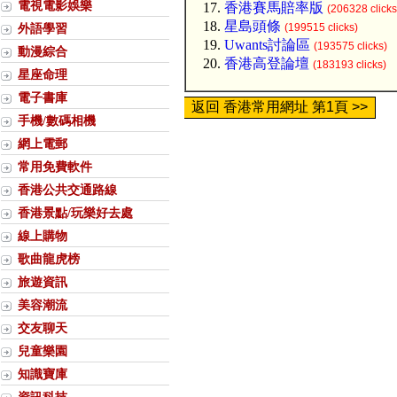
電視電影娛樂
香港賽馬賠率版
(206328 clicks
星島頭條
外語學習
(199515 clicks)
Uwants討論區
(193575 clicks)
動漫綜合
香港高登論壇
(183193 clicks)
星座命理
電子書庫
返回 香港常用網址 第1頁 >>
手機/數碼相機
網上電郵
常用免費軟件
香港公共交通路線
香港景點/玩樂好去處
線上購物
歌曲龍虎榜
旅遊資訊
美容潮流
交友聊天
兒童樂園
知識寶庫