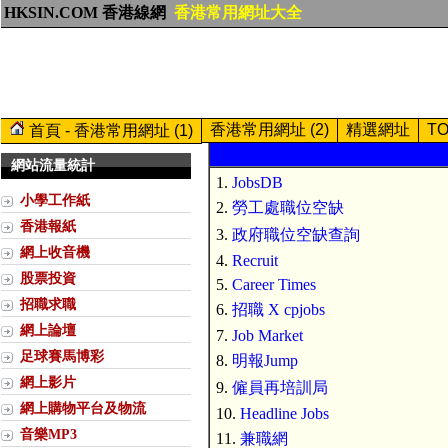
HKSIN.COM 香港線網
香港常用網址大全
香港常用網址 (2)
精選網址
T
首頁 - 香港常用網址 (1)
網站流量統計
1.
JobsDB
小學工作紙
2.
勞工處職位空缺
香港報紙
3.
政府職位空缺查詢
網上收音機
4.
Recruit
股票投資
5.
Career Times
招職求職
6.
招職 X cpjobs
網上論壇
7.
Job Market
足球賽馬博彩
8.
明報Jump
網上影片
9.
僱員再培訓局
網上購物平台及物流
10.
Headline Jobs
音樂MP3
11.
兼職網