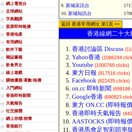
網上電視台
9.
新城采訊台
1713
足球網站
10.
新城知訊台
1700
字典翻譯
返回 香港常用網址 第1頁 >>
股票即時報價
香港線網二十大歡
香港地產
有用網站
香港討論區 Discuss
(11
軟件下載
Yahoo香港
雜誌書籍
(1086244 clic
Youtube
飲食男女
(1000769 clicks)
東方日報
線上遊戲
(917516 clicks)
Facebook
購物優惠/著數/格價
(822435 clicks)
on.cc 即時新聞
入門網站
(698198 c
香港即時新聞
Google香港
(690923 click
天氣報告
東方 ON.CC (即時報價
社交媒體
香港即時天氣報告
(440
網上存檔/相簿
AASTOCKS (即時報價
香港銀行
香港馬會足智彩賠率