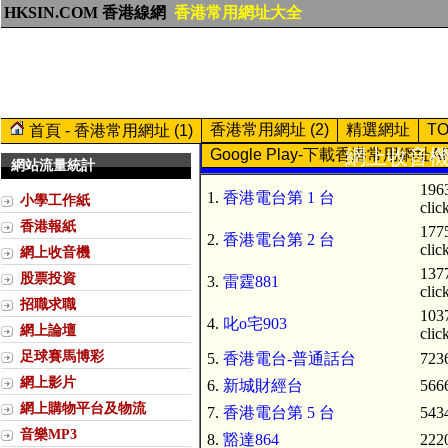
HKSIN.COM 香港線網
香港常用網址大全
香港常用網址 (2)
精選網址
T
首頁 - 香港常用網址 (1)
網上收音機 (
Google Play-下載香港常用網址A
網站流量統計
196
1.
香港電台第 1 台
小學工作紙
clic
香港報紙
177
2.
香港電台第 2 台
clic
網上收音機
137
股票投資
3.
雷霆881
clic
招職求職
103
4.
叱o宅903
網上論壇
clic
足球賽馬博彩
5.
香港電台-普通話台
7236
網上影片
6.
新城財經台
5666
網上購物平台及物流
7.
香港電台第 5 台
5434
音樂MP3
8.
豁達864
2220