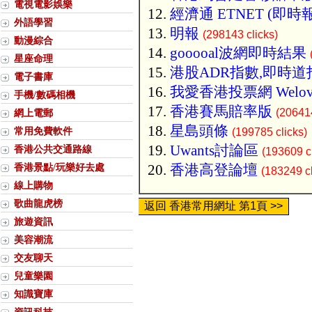
電視電影娛樂
經濟通 ETNET (即時
外語學習
明報
(298143 clicks)
動漫綜合
gooooal波網即時結果
星座命理
港股ADR指數,即時道
電子書庫
我愛香港投票網 Welov
手機/數碼相機
香港賽馬賠率版
(206414
網上電郵
星島頭條
常用免費軟件
(199785 clicks)
Uwants討論區
香港公共交通路線
(193609 cl
香港景點/玩樂好去處
香港高登論壇
(183249 cl
線上購物
歌曲龍虎榜
返回 香港常用網址 第1頁 >>
旅遊資訊
美容潮流
交友聊天
兒童樂園
知識寶庫