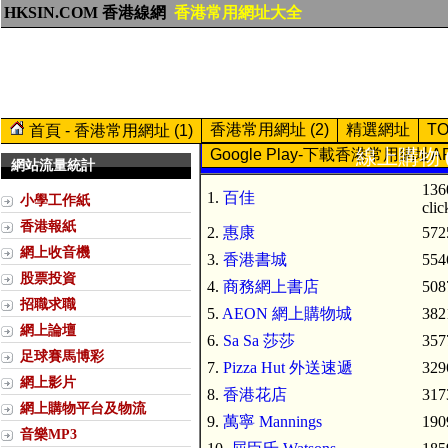
HKSIN.COM 香港線網
香港常用網址大全
香港常用網址 (2)
精選網址
T
首頁 - 香港常用網址 (1)
線上購物 (
Google Play-下載香港常用網址A
網站流量統計
136
1.
百佳
小學工作紙
clic
香港報紙
2.
惠康
572
網上收音機
3.
香港書城
554
股票投資
4.
商務網上書店
508
招職求職
5.
AEON 網上購物城
382
網上論壇
6.
Sa Sa 莎莎
357
足球賽馬博彩
7.
Pizza Hut 外送速遞
329
網上影片
8.
香港花店
317
網上購物平台及物流
9.
萬寧 Mannings
190
音樂MP3