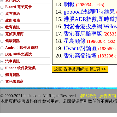
資訊科技
明報
(298034 clicks)
E-card 電子賀卡
gooooal波網即時結果
桌布牆紙
港股ADR指數,即時道
政府服務
我愛香港投票網 Welov
教育資訊
香港賽馬賠率版
寬頻供應商
(206335
星島頭條
健康資訊
(199600 clicks)
Uwants討論區
Android 軟件及遊戲
(193580 cl
DSE 中學文憑試
香港高登論壇
(183206 cl
汽車資訊
iPhone 軟件及遊戲
返回 香港常用網址 第1頁 >>
體育資訊
電訊供應商
© 2000-2021 hksin.com. All Rights Reserved.
| 聯絡我們 | 廣告查詢 
本網頁所提供資料僅作參考用途。若因錯漏而引致任何不便或