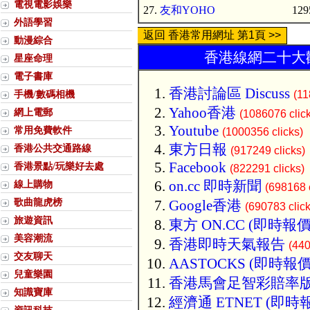
電視電影娛樂
27.
友和YOHO
129
外語學習
返回 香港常用網址 第1頁 >>
動漫綜合
香港線網二十大歡
星座命理
電子書庫
香港討論區 Discuss
手機/數碼相機
(11
Yahoo香港
網上電郵
(1086076 clic
Youtube
常用免費軟件
(1000356 clicks)
東方日報
香港公共交通路線
(917249 clicks)
Facebook
香港景點/玩樂好去處
(822291 clicks)
on.cc 即時新聞
線上購物
(698168 c
歌曲龍虎榜
Google香港
(690783 click
旅遊資訊
東方 ON.CC (即時報價
美容潮流
香港即時天氣報告
(440
交友聊天
AASTOCKS (即時報價
兒童樂園
香港馬會足智彩賠率
知識寶庫
經濟通 ETNET (即時