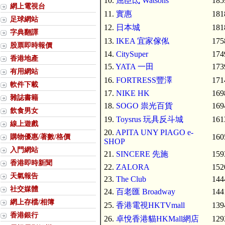
10.
屈臣氐 Watsons
185
網上電視台
11.
實惠
181
足球網站
12.
日本城
181
字典翻譯
13.
IKEA 宜家傢俬
175
股票即時報價
14.
CitySuper
174
香港地產
15.
YATA 一田
173
有用網站
16.
FORTRESS豐澤
171
軟件下載
17.
NIKE HK
169
雜誌書籍
18.
SOGO 祟光百貨
169
飲食男女
19.
Toysrus 玩具反斗城
161
線上遊戲
20.
APITA UNY PIAGO e-
購物優惠/著數/格價
160
SHOP
入門網站
21.
SINCERE 先施
159
香港即時新聞
22.
ZALORA
152
天氣報告
23.
The Club
144
社交媒體
24.
百老匯 Broadway
144
網上存檔/相簿
25.
香港電視HKTVmall
139
香港銀行
26.
卓悅香港貓HKMall網店
129