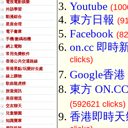
電視電影娛樂
Youtube
(100
外語學習
東方日報
動漫綜合
(9
星座命理
Facebook
電子書庫
(82
手機/數碼相機
on.cc 即時
網上電郵
常用免費軟件
clicks)
香港公共交通路線
香港景點/玩樂好去處
Google香港
線上購物
歌曲龍虎榜
東方 ON.C
旅遊資訊
美容潮流
(592621 clicks)
交友聊天
香港即時天
兒童樂園
知識寶庫