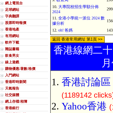
網上電視台
10.
大專院校招生學額分佈
299
足球網站
2024
字典翻譯
11.
全港小學統一派位 2024 數
156
股票即時報價
據分析
香港地產
12.
oh! 爸媽
143
有用網站
返回 香港常用網址 第1頁 >>
軟件下載
香港線網二十大
雜誌書籍
飲食男女
月
線上遊戲
購物優惠/著數/格價
入門網站
香港討論區 Di
香港即時新聞
天氣報告
(1189142 clicks
社交媒體
網上存檔/相簿
Yahoo香港
(
香港銀行