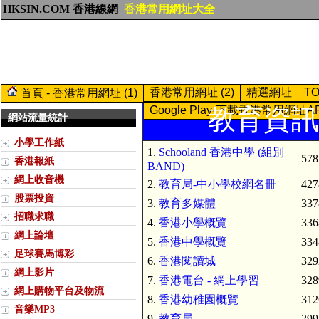
HKSIN.COM 香港線網
香港常用網址大全
香港常用網址 (2)
精選網址
T
首頁 - 香港常用網址 (1)
Google Play-下載香港常用網址A
教育資訊 (
網站流量統計
小學工作紙
1.
Schooland 香港中學 (組別
578
香港報紙
BAND)
網上收音機
2.
教育局-中小學校網名冊
427
股票投資
3.
教育多媒體
337
招職求職
4.
香港小學概覽
336
網上論壇
5.
香港中學概覽
334
足球賽馬博彩
6.
香港閱讀城
329
網上影片
7.
香港電台 - 網上學習
328
網上購物平台及物流
8.
香港幼稚園概覽
312
音樂MP3
9.
教育局
299