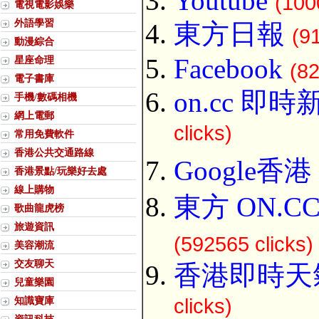
Youtube
(100
電視電影娛樂
外語學習
東方日報
(9
動漫綜合
Facebook
星座命理
(82
電子書庫
on.cc 即時
手機/數碼相機
網上電郵
clicks)
常用免費軟件
香港公共交通路線
Google香港
香港景點/玩樂好去處
線上購物
東方 ON.C
歌曲龍虎榜
旅遊資訊
(592565 clicks)
美容潮流
交友聊天
香港即時天
兒童樂園
知識寶庫
clicks)