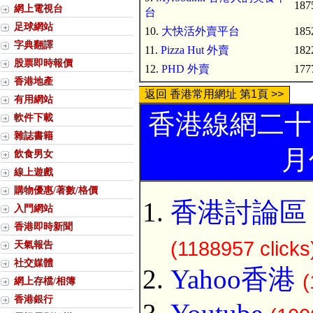
1875
網上電視台
台
足球網站
10.
大快活外賣平台
1852
字典翻譯
11.
Pizza Hut 外賣
1822
股票即時報價
12.
PHD 外賣
1777
香港地產
返回 香港常用網址 第1頁 >>
有用網站
香港線網二十大
軟件下載
雜誌書籍
月
飲食男女
線上遊戲
購物優惠/著數/格價
香港討論區 Di
入門網站
香港即時新聞
(1188957 clicks
天氣報告
社交媒體
Yahoo香港
(
網上存檔/相簿
香港銀行