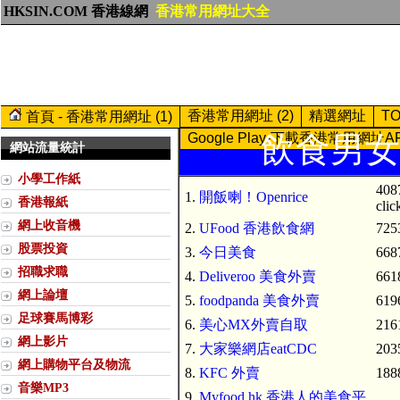
HKSIN.COM 香港線網
香港常用網址大全
香港常用網址 (2)
精選網址
T
首頁 - 香港常用網址 (1)
Google Play-下載香港常用網址A
飲食男女 (
網站流量統計
小學工作紙
408
1.
開飯喇！Openrice
香港報紙
clic
網上收音機
2.
UFood 香港飲食網
7253
股票投資
3.
今日美食
6687
招職求職
4.
Deliveroo 美食外賣
6618
網上論壇
5.
foodpanda 美食外賣
6196
足球賽馬博彩
6.
美心MX外賣自取
2161
網上影片
7.
大家樂網店eatCDC
2035
網上購物平台及物流
8.
KFC 外賣
1888
音樂MP3
9.
Myfood.hk 香港人的美食平