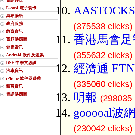
資訊科技
AASTOCK
E-card 電子賀卡
桌布牆紙
政府服務
(375538 clicks)
教育資訊
香港馬會足
寬頻供應商
健康資訊
(355632 clicks)
Android 軟件及遊戲
DSE 中學文憑試
經濟通 ETN
汽車資訊
iPhone 軟件及遊戲
(335060 clicks)
體育資訊
明報
電訊供應商
(298035 
gooooal
(230042 clicks)