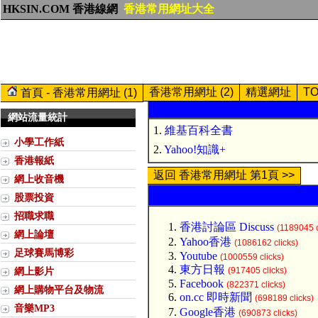
HKSIN.COM 香港線網
香港常用網址大全
香港常用網址 (2)
精選網址
T
首頁 - 香港常用網址 (1)
網站流量統計
1.
維基百科全書
小學工作紙
2.
Yahoo!知識+
香港報紙
返回 香港常用網址 第1頁 >>
網上收音機
股票投資
招職求職
香港討論區 Discuss
(1189045 c
網上論壇
Yahoo香港
(1086162 clicks)
足球賽馬博彩
Youtube
(1000559 clicks)
東方日報
網上影片
(917405 clicks)
Facebook
(822371 clicks)
網上購物平台及物流
on.cc 即時新聞
(698189 clicks)
音樂MP3
Google香港
(690873 clicks)