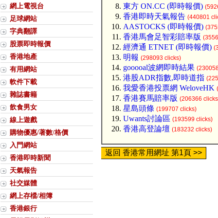
網上電視台
東方 ON.CC (即時報價)
(592
香港即時天氣報告
(440801 cli
足球網站
AASTOCKS (即時報價)
(375
字典翻譯
香港馬會足智彩賠率版
(3556
股票即時報價
經濟通 ETNET (即時報價)
(
香港地產
明報
(298093 clicks)
gooooal波網即時結果
(230058
有用網站
港股ADR指數,即時道指
(225
軟件下載
我愛香港投票網 WeloveHK
雜誌書籍
香港賽馬賠率版
(206366 clicks
飲食男女
星島頭條
(199707 clicks)
Uwants討論區
線上遊戲
(193599 clicks)
香港高登論壇
(183232 clicks)
購物優惠/著數/格價
入門網站
返回 香港常用網址 第1頁 >>
香港即時新聞
天氣報告
社交媒體
網上存檔/相簿
香港銀行