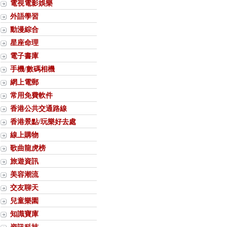
電視電影娛樂
外語學習
動漫綜合
星座命理
電子書庫
手機/數碼相機
網上電郵
常用免費軟件
香港公共交通路線
香港景點/玩樂好去處
線上購物
歌曲龍虎榜
旅遊資訊
美容潮流
交友聊天
兒童樂園
知識寶庫