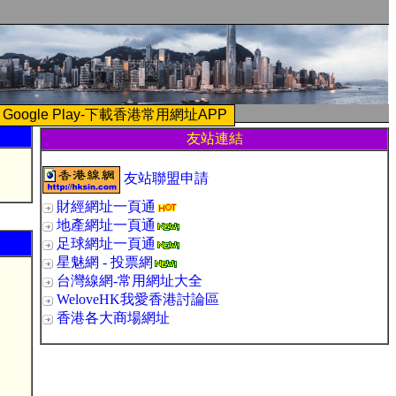
Google Play-下載香港常用網址APP
友站連結
友站聯盟申請
財經網址一頁通
地產網址一頁通
足球網址一頁通
星魅網 - 投票網
台灣線網-常用網址大全
WeloveHK我愛香港討論區
香港各大商場網址