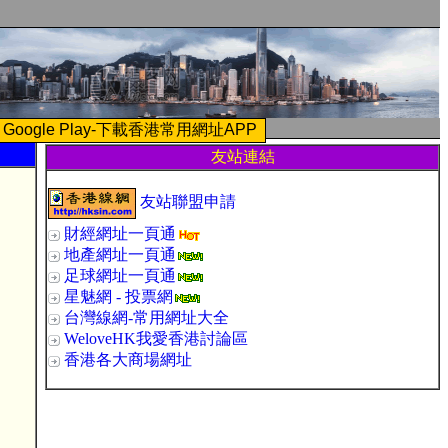
Google Play-下載香港常用網址APP
友站連結
友站聯盟申請
財經網址一頁通
地產網址一頁通
足球網址一頁通
星魅網 - 投票網
台灣線網-常用網址大全
WeloveHK我愛香港討論區
香港各大商場網址