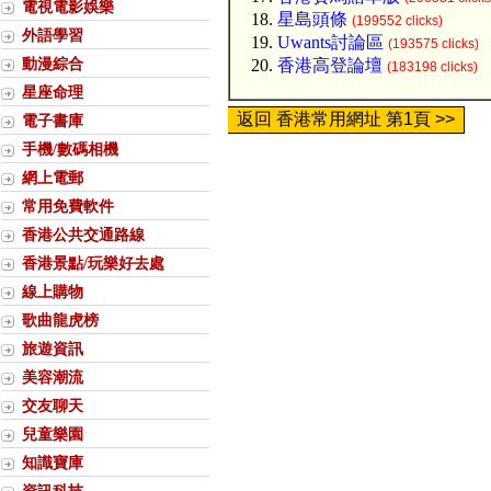
電視電影娛樂
星島頭條
(199552 clicks)
外語學習
Uwants討論區
(193575 clicks)
動漫綜合
香港高登論壇
(183198 clicks)
星座命理
返回 香港常用網址 第1頁 >>
電子書庫
手機/數碼相機
網上電郵
常用免費軟件
香港公共交通路線
香港景點/玩樂好去處
線上購物
歌曲龍虎榜
旅遊資訊
美容潮流
交友聊天
兒童樂園
知識寶庫