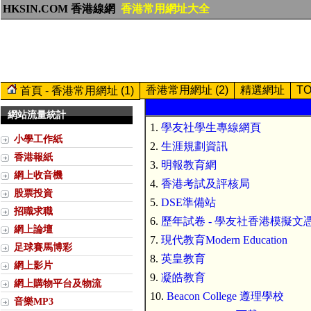
HKSIN.COM 香港線網
香港常用網址大全
香港常用網址 (2)
精選網址
T
首頁 - 香港常用網址 (1)
網站流量統計
1.
學友社學生專線網頁
小學工作紙
2.
生涯規劃資訊
香港報紙
3.
明報教育網
網上收音機
4.
香港考試及評核局
股票投資
5.
DSE準備站
招職求職
6.
歷年試卷 - 學友社香港模擬文
網上論壇
7.
現代教育Modern Education
足球賽馬博彩
8.
英皇教育
網上影片
9.
凝皓教育
網上購物平台及物流
10.
Beacon College 遵理學校
音樂MP3