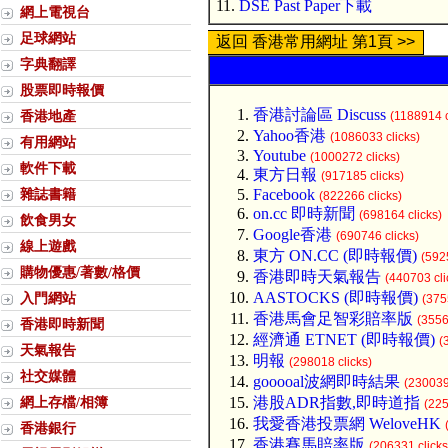
11.
DSE Past Paper下載
網上電視台
足球網站
返回 香港常用網址 第1頁 >>
字典翻譯
股票即時報價
香港討論區 Discuss
香港地產
(1188914 c
Yahoo香港
(1086033 clicks)
有用網站
Youtube
(1000272 clicks)
軟件下載
東方日報
(917185 clicks)
雜誌書籍
Facebook
(822266 clicks)
on.cc 即時新聞
(698164 clicks)
飲食男女
Google香港
(690746 clicks)
線上遊戲
東方 ON.CC (即時報價)
(592
購物優惠/著數/格價
香港即時天氣報告
(440703 cli
AASTOCKS (即時報價)
入門網站
(375
香港馬會足智彩賠率版
(3556
香港即時新聞
經濟通 ETNET (即時報價)
(
天氣報告
明報
(298018 clicks)
社交媒體
gooooal波網即時結果
(230039
網上存檔/相簿
港股ADR指數,即時道指
(225
我愛香港投票網 WeloveHK
香港銀行
香港賽馬賠率版
(206331 clicks