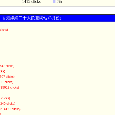
1415 clicks
5%
香港線網二十大歡迎網站 (8月份)
licks)
547 clicks)
cks)
507 clicks)
11 clicks)
335018 clicks)
 clicks)
340 clicks)
(214121 clicks)
)