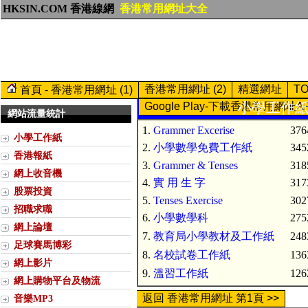
HKSIN.COM 香港線網
香港常用網址大全
香港常用網址 (2)
精選網址
T
首頁 - 香港常用網址 (1)
小學工作紙 (
Google Play-下載香港常用網址A
網站流量統計
1.
Grammer Excerise
376
小學工作紙
2.
小學數學免費工作紙
345
香港報紙
3.
Grammer & Tenses
318
網上收音機
4.
實 用 生 字
317
股票投資
5.
Tenses Exercise
302
招職求職
6.
小學數學科
275
網上論壇
7.
教育局小學教材及工作紙
248
足球賽馬博彩
8.
名校試卷工作紙
136
網上影片
9.
溫習工作紙
126
網上購物平台及物流
返回 香港常用網址 第1頁 >>
音樂MP3