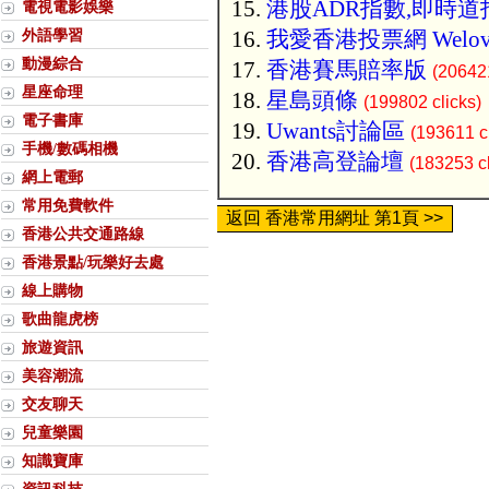
港股ADR指數,即時道
電視電影娛樂
外語學習
我愛香港投票網 Welov
動漫綜合
香港賽馬賠率版
(206421
星座命理
星島頭條
(199802 clicks)
電子書庫
Uwants討論區
(193611 cl
手機/數碼相機
香港高登論壇
(183253 cl
網上電郵
常用免費軟件
返回 香港常用網址 第1頁 >>
香港公共交通路線
香港景點/玩樂好去處
線上購物
歌曲龍虎榜
旅遊資訊
美容潮流
交友聊天
兒童樂園
知識寶庫