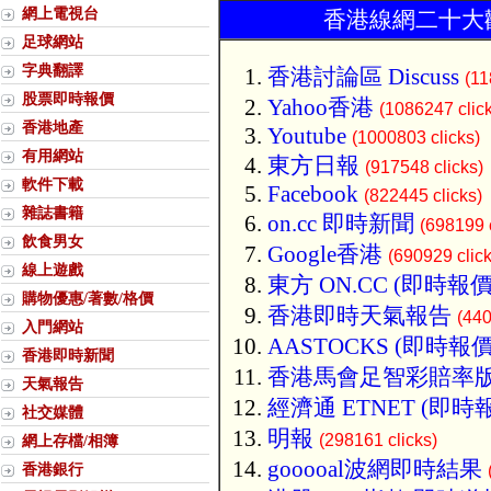
網上電視台
香港線網二十大歡
足球網站
字典翻譯
香港討論區 Discuss
(11
股票即時報價
Yahoo香港
(1086247 clic
香港地產
Youtube
(1000803 clicks)
有用網站
東方日報
(917548 clicks)
軟件下載
Facebook
(822445 clicks)
雜誌書籍
on.cc 即時新聞
(698199 c
飲食男女
Google香港
(690929 click
線上遊戲
東方 ON.CC (即時報價
購物優惠/著數/格價
香港即時天氣報告
(440
入門網站
AASTOCKS (即時報價
香港即時新聞
香港馬會足智彩賠率
天氣報告
經濟通 ETNET (即時
社交媒體
明報
(298161 clicks)
網上存檔/相簿
gooooal波網即時結果
香港銀行