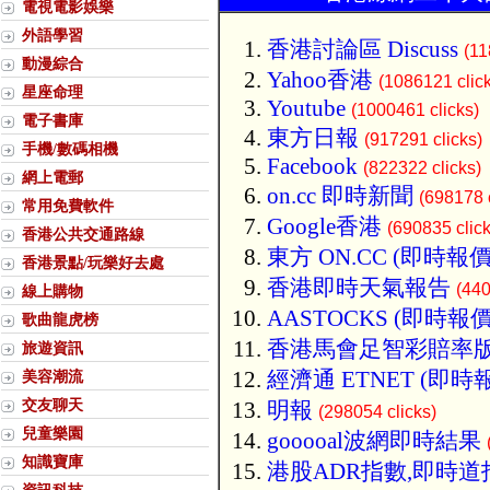
電視電影娛樂
外語學習
香港討論區 Discuss
(11
動漫綜合
Yahoo香港
(1086121 clic
星座命理
Youtube
(1000461 clicks)
電子書庫
東方日報
(917291 clicks)
手機/數碼相機
Facebook
(822322 clicks)
網上電郵
on.cc 即時新聞
(698178 c
常用免費軟件
Google香港
(690835 click
香港公共交通路線
東方 ON.CC (即時報價
香港景點/玩樂好去處
香港即時天氣報告
(440
線上購物
AASTOCKS (即時報價
歌曲龍虎榜
香港馬會足智彩賠率
旅遊資訊
經濟通 ETNET (即時
美容潮流
交友聊天
明報
(298054 clicks)
兒童樂園
gooooal波網即時結果
知識寶庫
港股ADR指數,即時道