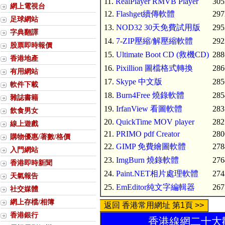
11.
RealPlayer RMVB Player
305
網上電視台
12.
Flashget續傳軟體
297
足球網站
13.
NOD32 30天免費試用版
295
字典翻譯
14.
7-ZIP壓縮/解壓縮軟體
292
股票即時報價
15.
Ultimate Boot CD (救機CD)
288
香港地產
16.
Pixillion 圖檔格式轉換
286
有用網站
17.
Skype 中文版
285
軟件下載
18.
Burn4Free 燒錄軟體
285
雜誌書籍
19.
IrfanView 看圖軟體
283
飲食男女
20.
QuickTime MOV player
282
線上遊戲
21.
PRIMO pdf Creator
280
購物優惠/著數/格價
22.
GIMP 免費繪圖軟體
278
入門網站
23.
ImgBurn 燒錄軟體
276
香港即時新聞
24.
Paint.NET相片處理軟體
274
天氣報告
25.
EmEditor純文字編輯器
267
社交媒體
網上存檔/相簿
返回 香港常用網址 第1頁 >>
香港銀行
香港線網二十大歡