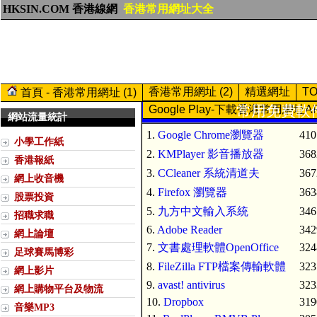
HKSIN.COM 香港線網
香港常用網址大全
香港常用網址 (2)
精選網址
T
首頁 - 香港常用網址 (1)
常用免費軟件 
Google Play-下載香港常用網址A
網站流量統計
1.
Google Chrome瀏覽器
410
小學工作紙
2.
KMPlayer 影音播放器
368
香港報紙
3.
CCleaner 系統清道夫
367
網上收音機
4.
Firefox 瀏覽器
363
股票投資
5.
九方中文輸入系統
346
招職求職
6.
Adobe Reader
342
網上論壇
7.
文書處理軟體OpenOffice
324
足球賽馬博彩
8.
FileZilla FTP檔案傳輸軟體
323
網上影片
9.
avast! antivirus
323
網上購物平台及物流
10.
Dropbox
319
音樂MP3