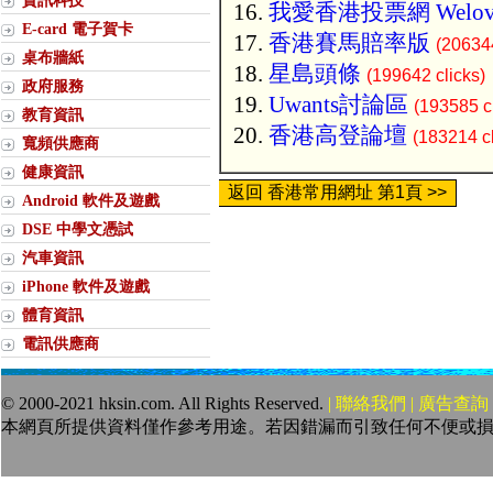
資訊科技
我愛香港投票網 Welov
E-card 電子賀卡
香港賽馬賠率版
(206344
桌布牆紙
星島頭條
(199642 clicks)
政府服務
Uwants討論區
(193585 cl
教育資訊
香港高登論壇
(183214 cl
寬頻供應商
健康資訊
返回 香港常用網址 第1頁 >>
Android 軟件及遊戲
DSE 中學文憑試
汽車資訊
iPhone 軟件及遊戲
體育資訊
電訊供應商
© 2000-2021 hksin.com. All Rights Reserved.
| 聯絡我們 | 廣告查詢 
本網頁所提供資料僅作參考用途。若因錯漏而引致任何不便或