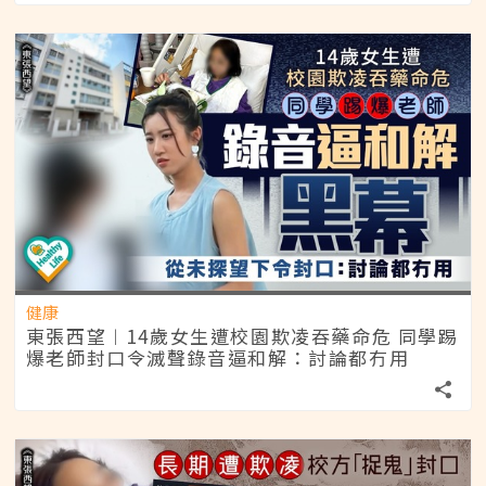
健康
東張西望︱14歲女生遭校園欺凌吞藥命危 同學踢
爆老師封口令滅聲錄音逼和解：討論都冇用