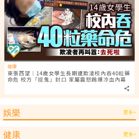
健康
東張西望︱14歲女學生長期遭欺凌校內吞40粒藥
命危 校方「捉鬼」封口 家屬震怒踢爆冷血內幕
娛樂
更多>
健康
更多>