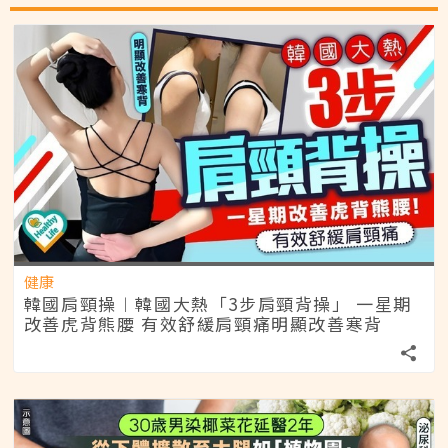
健康
韓國肩頸操︱韓國大熱「3步肩頸背操」 一星期
改善虎背熊腰 有效舒緩肩頸痛明顯改善寒背