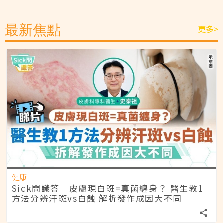
最新焦點
更多>
健康
Sick問識答｜皮膚現白斑=真菌纏身？ 醫生教1
方法分辨汗斑vs白蝕 解析發作成因大不同