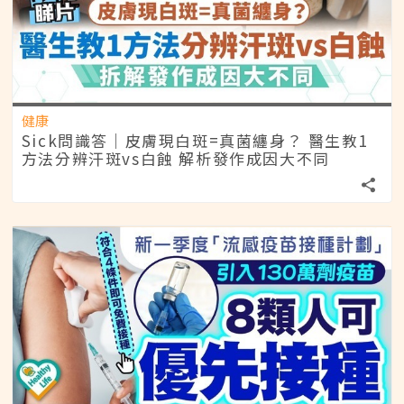
健康
Sick問識答｜皮膚現白斑=真菌纏身？ 醫生教1
方法分辨汗斑vs白蝕 解析發作成因大不同