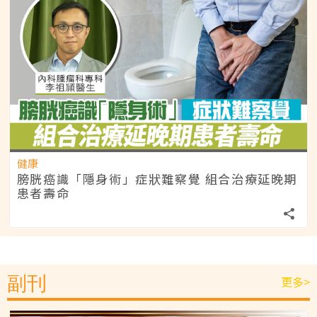
健康
膀胱癌識「隱身術」症狀難察覺 組合治療延晚期
患者壽命
副刊
更多>