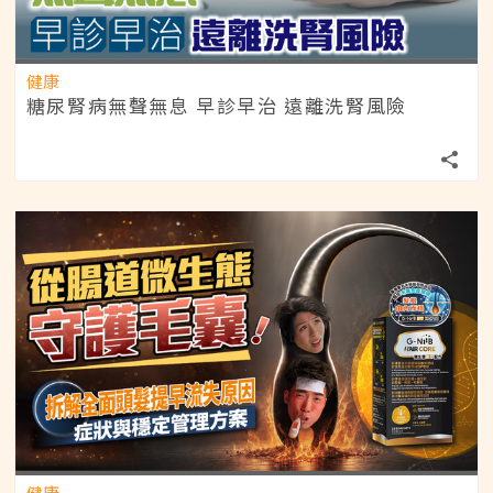
健康
糖尿腎病無聲無息 早診早治 遠離洗腎風險
健康