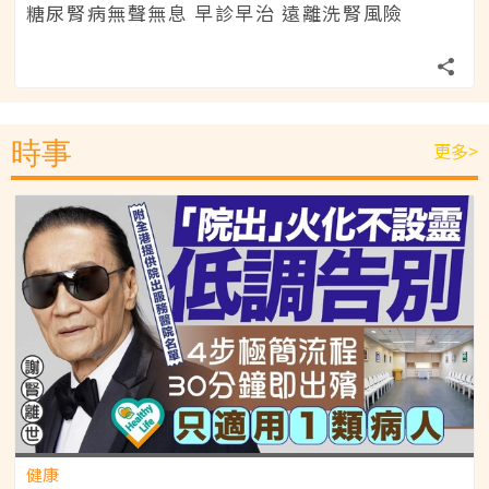
糖尿腎病無聲無息 早診早治 遠離洗腎風險
時事
更多>
健康