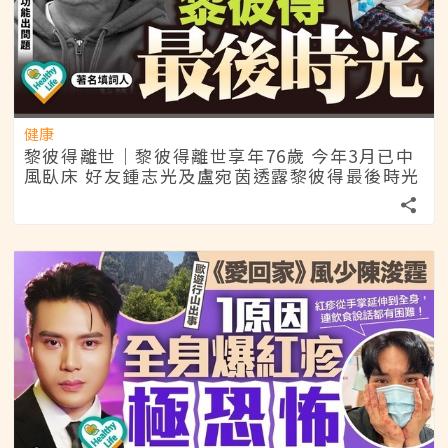
健康
黎彼得離世｜黎彼得離世享年76歲 今年3月已中
風臥床 好友鍾志光及盧宛茵透露黎彼得最後時光