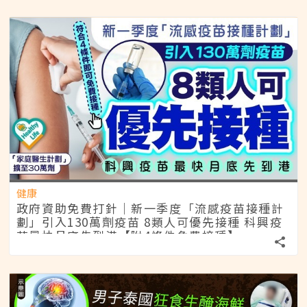
健康
政府資助免費打針｜新一季度「流感疫苗接種計
劃」引入130萬劑疫苗 8類人可優先接種 科興疫
苗最快月底先到港【附4條件免費接種】