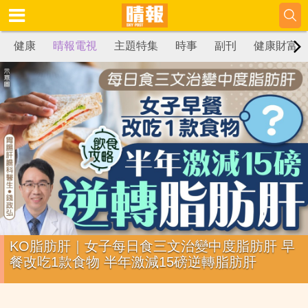
健康
晴報電視
主題特集
時事
副刊
健康財富
KO脂肪肝｜女子每日食三文治變中度脂肪肝 早
餐改吃1款食物 半年激減15磅逆轉脂肪肝