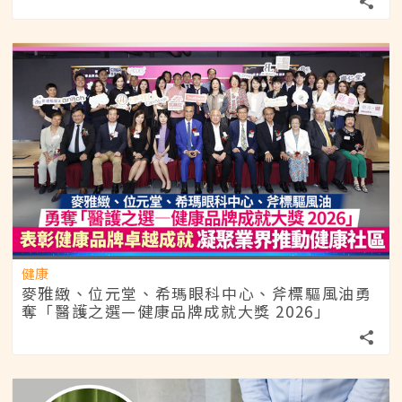
健康
麥雅緻、位元堂、希瑪眼科中心、斧標驅風油勇
奪「醫護之選—健康品牌成就大獎 2026」