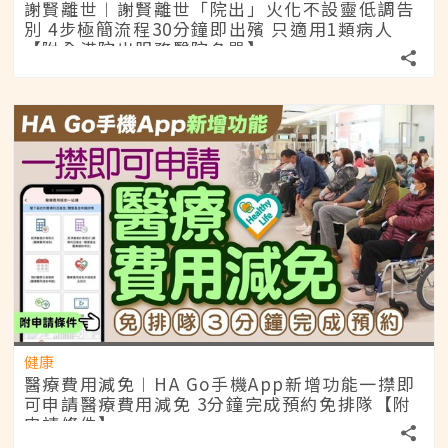
謝賢離世︱謝賢離世「院出」火化不設靈低調告
別 4步極簡流程30分鐘即出殯 只適用1類病人
【附全港院出服務醫院名單】
健康
醫療費用減免︱HA Go手機App新增功能一㩒即
可申請醫療費用減免 3分鐘完成預約免排隊【附
申請條件】