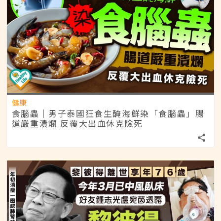
健康
食腦蟲｜男子泰國狂食生醃海鮮染「食腦蟲」腸
道嚴重潰爛 反覆大出血休克險死