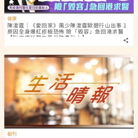
健康
陳浚霆｜《愛回家》風少陳浚霆歐遊行山出事 1
原因全身爆紅疹極恐怖 險「毀容」急回港求醫
【附皮膚科醫生夏日防蟲貼士】
副刊