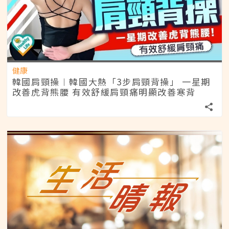
健康
韓國肩頸操︱韓國大熱「3步肩頸背操」 一星期
改善虎背熊腰 有效舒緩肩頸痛明顯改善寒背