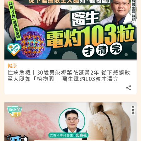
健康
性病危機｜30歲男染椰菜花延醫2年 從下體擴散
至大腿如「植物園」 醫生電灼103粒才清完