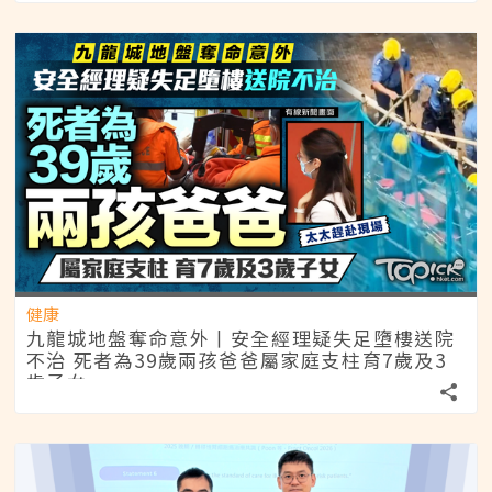
健康
九龍城地盤奪命意外丨安全經理疑失足墮樓送院
不治 死者為39歲兩孩爸爸屬家庭支柱育7歲及3
歲子女