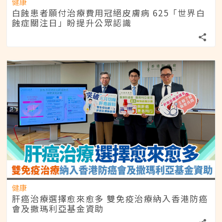
健康
白蝕患者願付治療費用冠絕皮膚病 625「世界白
蝕症關注日」盼提升公眾認識
健康
肝癌治療選擇愈來愈多 雙免疫治療納入香港防癌
會及撒瑪利亞基金資助