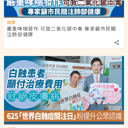
健康
嚴重哮喘發作 可致二氧化碳中毒 專家籲市民關
注肺部健康