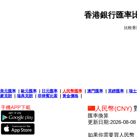
香港銀行匯率比
比較香
美元匯率
|
歐元匯率
|
日元匯率
|
人民幣匯率
|
澳門匯率
|
英鎊匯率
|
瑞士
麥克朗
|
瑞典克朗
|
菲律賓比索
|
黃金價格
|
手機APP下載
人民幣(CNY)
匯率換算
更新日期:2026-08-08
如果你需要買人民幣