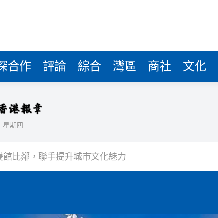
深合作
評論
綜合
灣區
商社
文化
日
星期四
場不變
奇蹟 科技美術雙館比鄰，聯手提升城市文化魅力
件 食環署勒令關閉報警處理
嚴懲發表叛國言論的「爆料者」
點