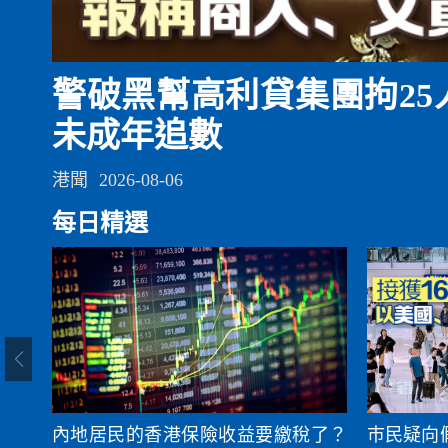
測
警破黑幫高利貸集團拘25人
未成年追數
港聞
2026-08-06
每日精選
內地居民的香港保險收益要繳稅了？
巿民疑向