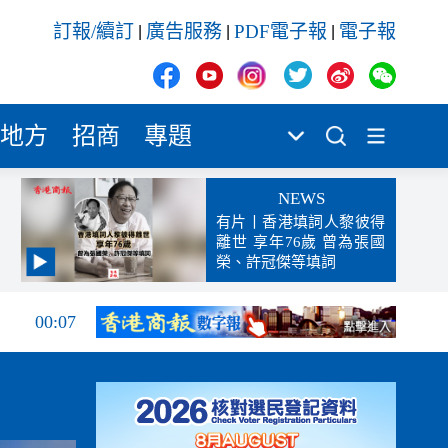
訂報/續訂
廣告服務
PDF電子報
電子報
|
|
|
地方
招商
專題
NEWS
有片丨香港填詞人黎彼得
離世 享年76歲 曾為張國
榮、許冠傑等填詞
00:19
00:07
23:38
23:35
23:17