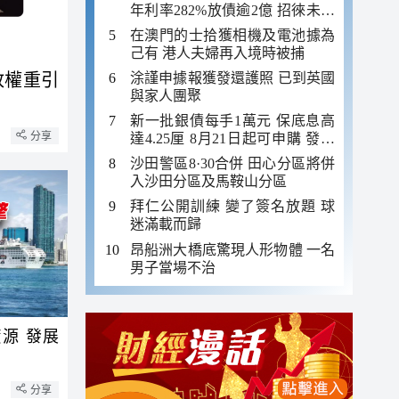
年利率282%放債逾2億 招徠未成
年追數
在澳門的士拾獲相機及電池據為
己有 港人夫婦再入境時被捕
開放權重引
涂謹申據報獲發還護照 已到英國
與家人團聚
新一批銀債每手1萬元 保底息高
分享
達4.25厘 8月21日起可申購 發行
金額最多550億
沙田警區8·30合併 田心分區將併
入沙田分區及馬鞍山分區
拜仁公開訓練 變了簽名放題 球
迷滿載而歸
昂船洲大橋底驚現人形物體 一名
男子當場不治
源 發展
分享