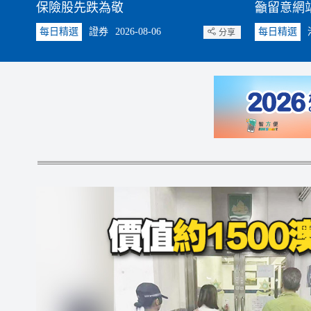
保險股先跌為敬
籲留意網站
每日精選
證券
2026-08-06
每日精選
分享