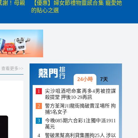
感謝！母親
【優惠】婦女節禮物靈感合集 寵愛她
的貼心之選
查看更多>>
24小時
7天
尖沙咀酒吧命案再多4男被控謀
殺提堂 押後10·29再訊
警方荃灣川龍街搗破賣淫場所 拘
捕5名女子
今晚085期六合彩1注獨中派1911
萬元
警破黑幫高利貸集團拘25人 涉以