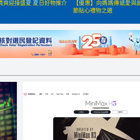
清爽迎接盛夏 夏日好物推介
【優惠】向媽媽傳遞愛與
節貼心禮物之選