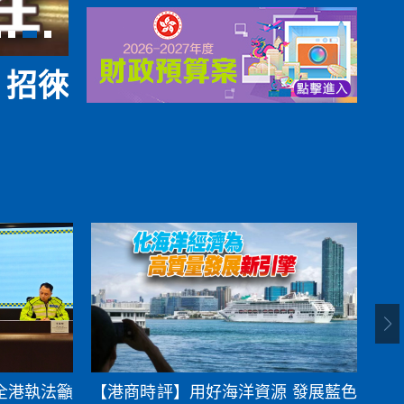
 招徠
陳國基視察皇崗口岸 
港聞
2026-08-06
全港執法籲
【港商時評】用好海洋資源 發展藍色
一