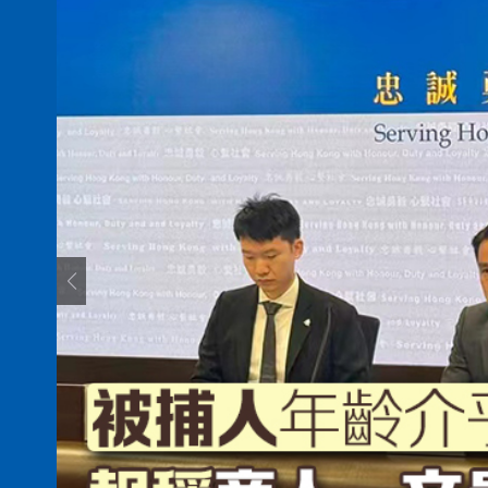
有片丨孕婦羊水破裂即將臨盆 
東涌巴士撞電單車 巴士司機涉
有片丨清淡不等於吃素！ 清淡