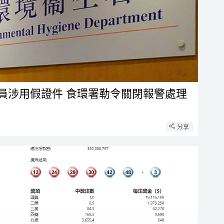
員涉用假證件 食環署勒令關閉報警處理
分享