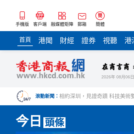
簡
手機版
客戶端
融媒體矩陣
郵箱
簡體
首頁
港聞
財經
證券
視聽
港
2026年 08月06
歐足聯：抵制國際足聯賽事立
相約深圳，見證
滾動新聞：
跑馬地私人泳池救生員涉用假證
今日
頭條
特朗普否認美國彈藥短缺 稱將
美股觀望非農數據 道指跌逾百