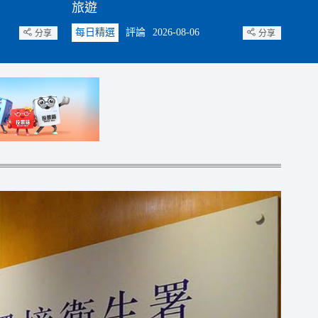
旅遊
是
每日精選
評論
2026-08-06
每
分享
分享