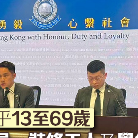
正遇晚高峰 情況危急 鐵騎交警一路開道護送
危駕被捕
飲食正在毀掉很多老人的晚年健康