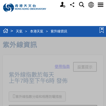
個
語
搜
分
選
人
言
尋
享
單
版
網
站
>
天氣
>
本港天氣
>
紫外線資訊
紫外線資訊
使用指南
設置提示
紫外線指數於每天
上午7時至下午6時
發佈
紫外線指數分級和相應防曬措施