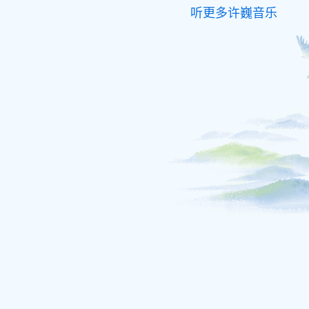
听更多许巍音乐