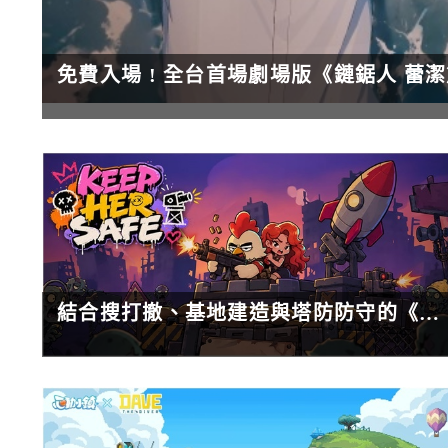
免費入場 ! 全台首場劇場版《鏈鋸人 蕾
結合搜打撤、基地建造與塔防防守的《Keep Her Safe》確定 8/14 登陸 Steam