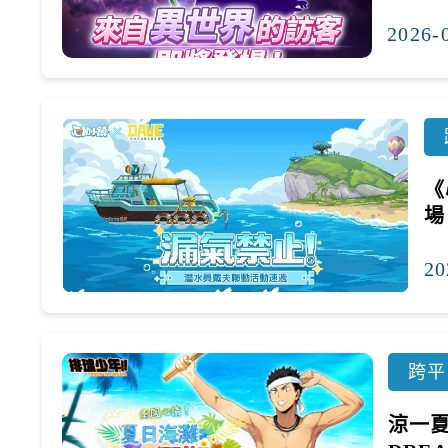
2026-
《
場
20
跨平
涼一夏