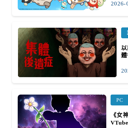
2026-
以
體
20
PC
《女
VTu