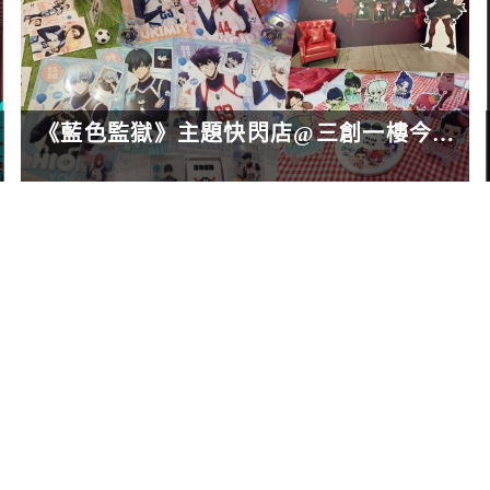
《藍色監獄》主題快閃店@三創一樓今開跑！兩大主題週邊制裁?!療癒!!粉絲心