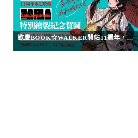
歡慶BOOK☆WALKER開站11週年，滿額最低63折！《藍色監獄》套書限時8折