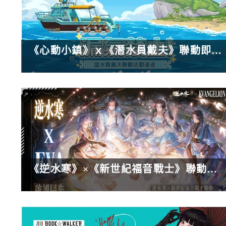
《心動小鎮》ｘ《潛水員戴夫》聯動即將登場！潛入鯨落峽谷展開海底奇遇！
《逆水寒》×《新世紀福音戰士》聯動確認，8月28日全面同步