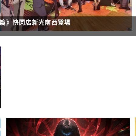
潔篇》快閃店新光南西登場