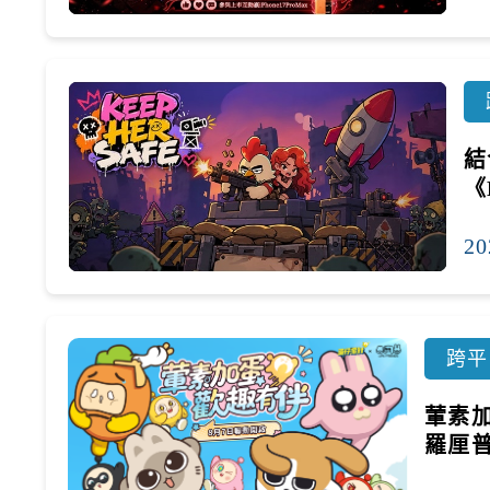
結
《
20
跨平
葷素
羅厘