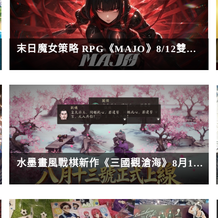
末日魔女策略 RPG《MAJO》8/12雙平台正式上市，揭開被虛假記憶覆蓋的世界真相！
水墨畫風戰棋新作《三國觀滄海》8月13日公測，支援三端互通、海量福利等你領