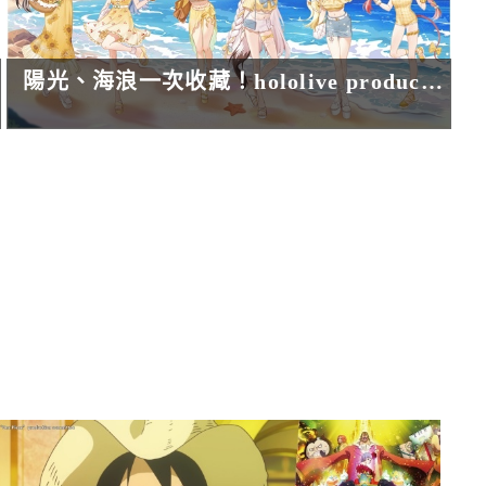
陽光、海浪一次收藏！hololive production《盛夏｜墾丁旅行日記》快閃店熱情登場