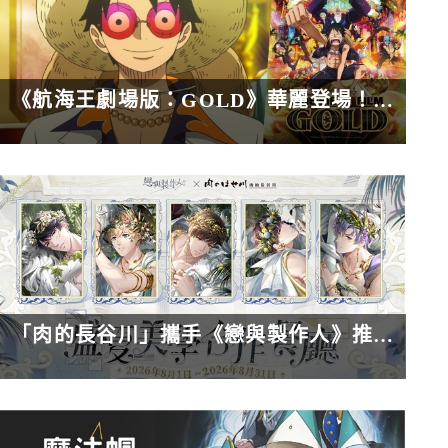
《航海王劇場版：GOLD》華麗登場！開場歌舞秀震撼網友大讚「從未看過的視聽饗宴」
「肉的長谷川」攜手《戀與製作人》推盛夏限定聯名！限定套餐、角色特典、虛寶卡一次收藏