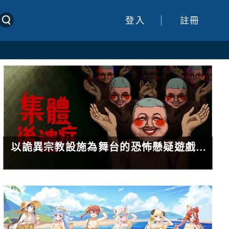
登入
註冊
以詭異宗教設施為舞台的恐怖懸疑遊戲《集體後遺症》確定於2027年春季發售