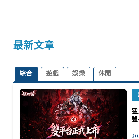
最新文章
綜合
遊戲
娛樂
休閒
猛
雙
20