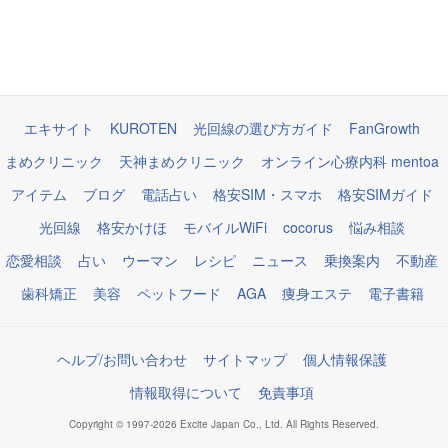
エキサイト
KUROTEN
光回線の選び方ガイド
FanGrowth
まめクリニック
天神まめクリニック
オンライン心療内科 mentoa
アイテム
ブログ
電話占い
格安SIM・スマホ
格安SIMガイド
光回線
格安かけほ
モバイルWiFi
cocorus
悩み相談
恋愛相談
占い
ウーマン
レシピ
ニュース
乗換案内
不動産
歯科矯正
美容
ペットフード
AGA
痩身エステ
電子書籍
ヘルプ/お問い合わせ
サイトマップ
個人情報保護
情報取得について
免責事項
Copyright © 1997-2026 Excite Japan Co., Ltd. All Rights Reserved.