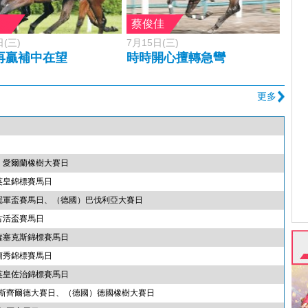
蔡俊佳
日(三)
7月15日(三)
再贏補中在望
時時開心擅轉急彎
更多
）愛爾蘭橡樹大賽日
英皇錦標賽馬日
）冠軍盃賽馬日、（德國）巴伐利亞大賽日
古活盃賽馬日
薩塞克斯錦標賽馬日
蘭秀錦標賽馬日
英皇佐治錦標賽馬日
羅斯齊爾德大賽日、（德國）德國橡樹大賽日