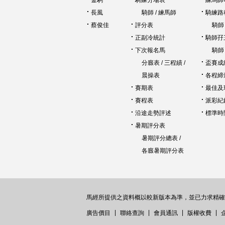
金駒
騎練分場表
練馬師
長風
騎師
/
練馬師
騎練路
蔡俊佳
評分表
騎師
正副冷統計
騎師孖
下次報名馬
騎師
分廄表
/
三程績
/
盃賽成
晨操表
各程締
賽期表
最佳及
賽程表
派彩紀
沿途走勢評述
標準時
暑期評分表
暑期評分總表
/
各廄暑期評分表
馬經所提供之資料概以較新版本為準，並已力求精確
|
|
|
|
廣告價目
聯絡查詢
會員通訊
版權收費