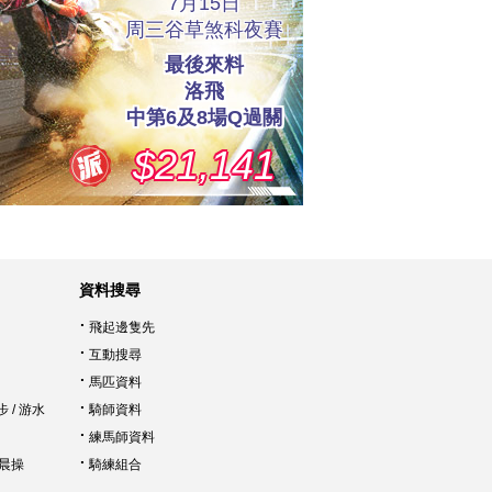
資料搜尋
飛起邊隻先
互動搜尋
馬匹資料
步
/
游水
騎師資料
練馬師資料
晨操
騎練組合