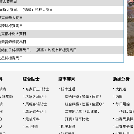
識價盃賽馬日
紀爾斯大賽日、（德國）柏林大賽日
傑克莫華大賽日
國際錦標賽馬日
約克郡橡樹大賽日
楠索普錦標賽馬日
）雲絲仙子錦標賽馬日、（英國）約克市錦標賽馬日
文星錦標賽馬日
料
綜合貼士
賠率賽果
晨操分析
績表
名家孖三T貼士
賠率速遞
大跑道
/
練馬師
名家各場貼士
綜合賠率
/
獨贏
/
位置
/
內圈
績
馬經各場貼士
組合獨贏
/
連贏
/
位置Q
/
每日晨操
作
馬房綜合貼士
二重彩
/
單T
/
四連環
/
快跳
/
踱
Q
最後來料
孖寶
/
賠率比較
出賽馬晨操
Q
三T神算
即場派彩
出賽馬分廄