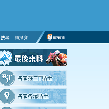
料搜尋
轉播賽