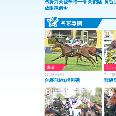
憑努力榮登華將一哥 周俊樂
黃智
放眼識價盃
張基
卡洛
7月15日(三)
7月15
合夥飛馳1檔夠砌
競駿