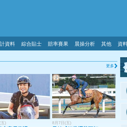
計資料
綜合貼士
賠率賽果
晨操分析
其他
資
更多
(五)
8月7日(五)