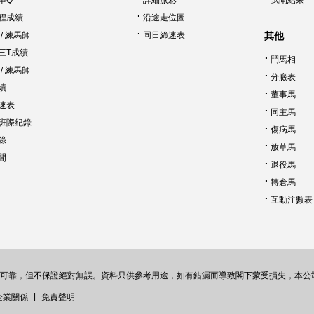
串Q
詳細派彩
試閘結果
程成績
沿途走位圖
/
練馬師
同日締速表
其他
三T成績
鬥馬相
/
練馬師
分廄表
績
董事馬
速表
同主馬
班際紀錄
傷病馬
錄
放草馬
間
退役馬
轉倉馬
互動注數表
可靠，但不保證絕對無誤。資料只供參考用途，如有錯漏而導致閣下蒙受損失，本公
|
企業關係
免責聲明