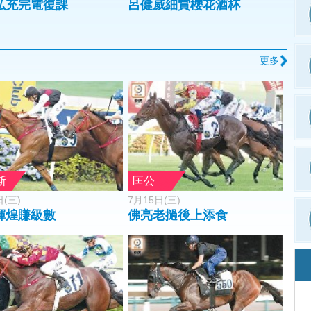
弘充完電復課
呂健威細賞櫻花酒杯
更多
斯
匡公
日(三)
7月15日(三)
輝煌賺級數
佛亮老撾後上添食